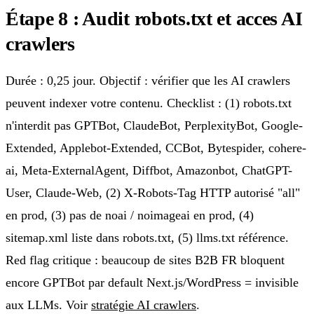
Étape 8 : Audit robots.txt et acces AI
crawlers
Durée : 0,25 jour. Objectif : vérifier que les AI crawlers
peuvent indexer votre contenu. Checklist : (1) robots.txt
n'interdit pas GPTBot, ClaudeBot, PerplexityBot, Google-
Extended, Applebot-Extended, CCBot, Bytespider, cohere-
ai, Meta-ExternalAgent, Diffbot, Amazonbot, ChatGPT-
User, Claude-Web, (2) X-Robots-Tag HTTP autorisé "all"
en prod, (3) pas de noai / noimageai en prod, (4)
sitemap.xml liste dans robots.txt, (5) llms.txt référence.
Red flag critique : beaucoup de sites B2B FR bloquent
encore GPTBot par default Next.js/WordPress = invisible
aux LLMs. Voir
stratégie AI crawlers
.