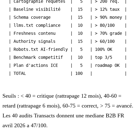
| Cartographie requêtes  |   5   | > 200 req.  |

| Baseline visibilité    |  15   | > 12% taux  |

| Schema coverage        |  15   | > 90% money |

| llms.txt compliance    |  10   | > 80/100    |

| Freshness contenu      |  10   | > 70% grade |

| Authority signals      |  15   | > 60/100    |

| Robots.txt AI-friendly |   5   | 100% OK     |

| Benchmark competitif   |  10   | top 3/5     |

| Plan d'actions ICE     |   5   | roadmap OK  |

| TOTAL                  | 100   |             |
Seuils : < 40 = critique (rattrapage 12 mois), 40-60 =
retard (rattrapage 6 mois), 60-75 = correct, > 75 = avancé.
Les 40 audits Transacts donnent une mediane B2B FR
avril 2026 a 47/100.