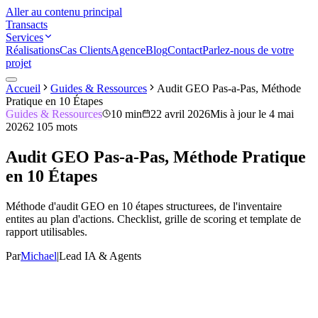
Aller au contenu principal
Transacts
Services
Réalisations
Cas Clients
Agence
Blog
Contact
Parlez-nous de votre
projet
Accueil
Guides & Ressources
Audit GEO Pas-a-Pas, Méthode
Pratique en 10 Étapes
Guides & Ressources
10 min
22 avril 2026
Mis à jour le
4 mai
2026
2 105
mots
Audit GEO Pas-a-Pas, Méthode Pratique
en 10 Étapes
Méthode d'audit GEO en 10 étapes structurees, de l'inventaire
entites au plan d'actions. Checklist, grille de scoring et template de
rapport utilisables.
Par
Michael
|
Lead IA & Agents