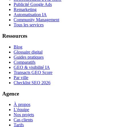
Publicité Google Ads
Remarketing
Automatisation IA
Community Management
Tous les services
Ressources
Blog
Glossaire digital
Guides pratiques
Comparatifs
GEO & visibilité IA
Transacts GEO Score
Par ville
Checklist SEO 2026
Agence
À propos
L'équipe
Nos projets
Cas clients
Tarifs