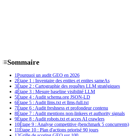
Sommaire
1
Pourquoi un audit GEO en 2026
2
Étape 1 : Inventaire des entites et entites sameAs
3
Étape 2 : Cartographie des requêtes LLM stratégiques
4
Étape 3 : Mesure baseline visibilité LLM
5
Étape 4 : Audit schema.org JSON-LD
6
Étape 5 : Audit llms.txt et llms-full.txt
7
Étape 6 : Audit freshness et profondeur contenu
8
Étape 7 : Audit mentions non-linkees et authority signals
9
Étape 8 : Audit robots.txt et acces AI crawlers
10
Étape 9 : Analyse competitive (benchmark 5 concurrents)
11
Étape 10 : Plan d'actions priorisé 90 jours
12
Grille de scoring GEO sur 100