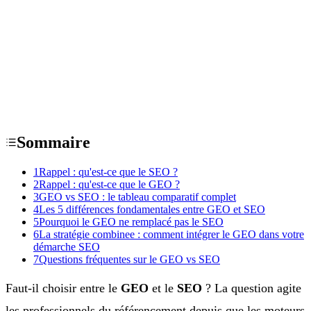
Sommaire
1
Rappel : qu'est-ce que le SEO ?
2
Rappel : qu'est-ce que le GEO ?
3
GEO vs SEO : le tableau comparatif complet
4
Les 5 différences fondamentales entre GEO et SEO
5
Pourquoi le GEO ne remplacé pas le SEO
6
La stratégie combinee : comment intégrer le GEO dans votre
démarche SEO
7
Questions fréquentes sur le GEO vs SEO
Faut-il choisir entre le
GEO
et le
SEO
? La question agite
les professionnels du référencement depuis que les moteurs