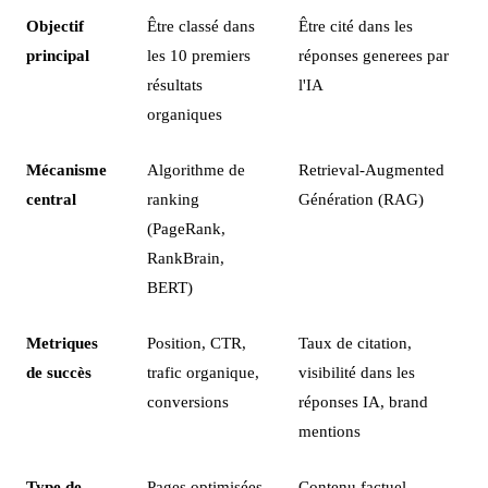
Objectif
Être classé dans
Être cité dans les
principal
les 10 premiers
réponses generees par
résultats
l'IA
organiques
Mécanisme
Algorithme de
Retrieval-Augmented
central
ranking
Génération (RAG)
(PageRank,
RankBrain,
BERT)
Metriques
Position, CTR,
Taux de citation,
de succès
trafic organique,
visibilité dans les
conversions
réponses IA, brand
mentions
Type de
Pages optimisées
Contenu factuel,