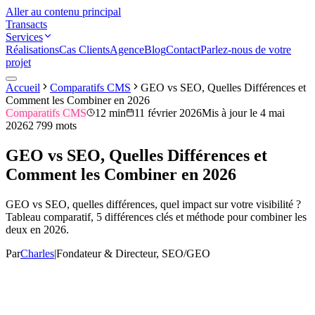
Aller au contenu principal
Transacts
Services
Réalisations
Cas Clients
Agence
Blog
Contact
Parlez-nous de votre
projet
Accueil
Comparatifs CMS
GEO vs SEO, Quelles Différences et
Comment les Combiner en 2026
Comparatifs CMS
12 min
11 février 2026
Mis à jour le
4 mai
2026
2 799
mots
GEO vs SEO, Quelles Différences et
Comment les Combiner en 2026
GEO vs SEO, quelles différences, quel impact sur votre visibilité ?
Tableau comparatif, 5 différences clés et méthode pour combiner les
deux en 2026.
Par
Charles
|
Fondateur & Directeur, SEO/GEO