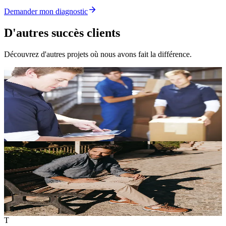
Demander mon diagnostic
D'autres
succès clients
Découvrez d'autres projets où nous avons fait la différence.
Déménagement
Grokosto
Lancer un déménageur parisien face aux géants du secteur
3 600
Clics SEO cumulés
107
Mots-clés en Top 10
Lire l'étude
Mode & chaussures premium
Mephisto
Moderniser l'e-commerce d'une marque centenaire à l'international
+180%
CA en ligne
+120%
Trafic organique
Lire l'étude
T