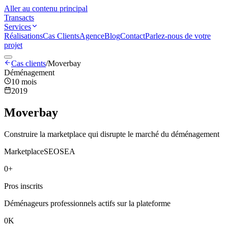
Aller au contenu principal
Transacts
Services
Réalisations
Cas Clients
Agence
Blog
Contact
Parlez-nous de votre
projet
Cas clients
/
Moverbay
Déménagement
10 mois
2019
Moverbay
Construire la marketplace qui disrupte le marché du déménagement
Marketplace
SEO
SEA
0
+
Pros inscrits
Déménageurs professionnels actifs sur la plateforme
0
K