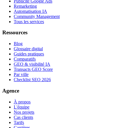
Publicité Google Ads
Remarketing
Automatisation IA
Community Management
Tous les services
Ressources
Blog
Glossaire digital
Guides pratiques
Comparatifs
GEO & visibilité IA
Transacts GEO Score
Par ville
Checklist SEO 2026
Agence
À propos
L'équipe
Nos projets
Cas clients
Tarifs
Carrières