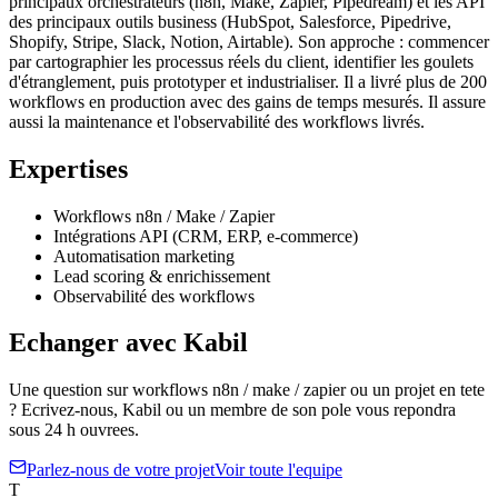
principaux orchestrateurs (n8n, Make, Zapier, Pipedream) et les API
des principaux outils business (HubSpot, Salesforce, Pipedrive,
Shopify, Stripe, Slack, Notion, Airtable). Son approche : commencer
par cartographier les processus réels du client, identifier les goulets
d'étranglement, puis prototyper et industrialiser. Il a livré plus de 200
workflows en production avec des gains de temps mesurés. Il assure
aussi la maintenance et l'observabilité des workflows livrés.
Expertises
Workflows n8n / Make / Zapier
Intégrations API (CRM, ERP, e-commerce)
Automatisation marketing
Lead scoring & enrichissement
Observabilité des workflows
Echanger avec
Kabil
Une question sur
workflows n8n / make / zapier
ou un projet en tete
? Ecrivez-nous,
Kabil
ou un membre de son pole vous repondra
sous 24 h ouvrees.
Parlez-nous de votre projet
Voir toute l'equipe
T