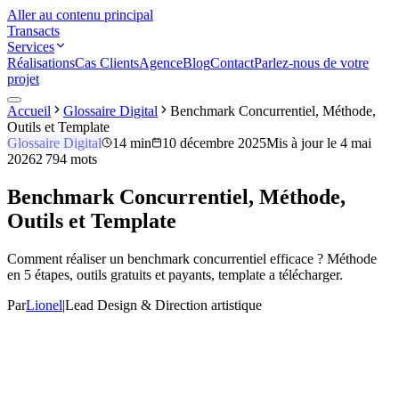
Aller au contenu principal
Transacts
Services
Réalisations
Cas Clients
Agence
Blog
Contact
Parlez-nous de votre
projet
Accueil
Glossaire Digital
Benchmark Concurrentiel, Méthode,
Outils et Template
Glossaire Digital
14 min
10 décembre 2025
Mis à jour le
4 mai
2026
2 794
mots
Benchmark Concurrentiel, Méthode,
Outils et Template
Comment réaliser un benchmark concurrentiel efficace ? Méthode
en 5 étapes, outils gratuits et payants, template a télécharger.
Par
Lionel
|
Lead Design & Direction artistique