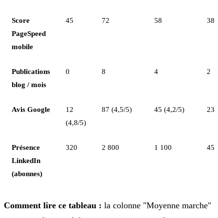
Score
45
72
58
38
PageSpeed
mobile
Publications
0
8
4
2
blog / mois
Avis Google
12
87 (4,5/5)
45 (4,2/5)
23 
(4,8/5)
Présence
320
2 800
1 100
45
LinkedIn
(abonnes)
Comment lire ce tableau :
la colonne "Moyenne marche"