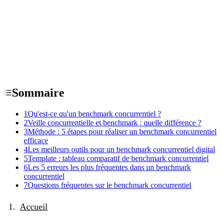
Sommaire
1
Qu'est-ce qu'un benchmark concurrentiel ?
2
Veille concurrentielle et benchmark : quelle différence ?
3
Méthode : 5 étapes pour réaliser un benchmark concurrentiel
efficace
4
Les meilleurs outils pour un benchmark concurrentiel digital
5
Template : tableau comparatif de benchmark concurrentiel
6
Les 5 erreurs les plus fréquentes dans un benchmark
concurrentiel
7
Questions fréquentes sur le benchmark concurrentiel
Accueil