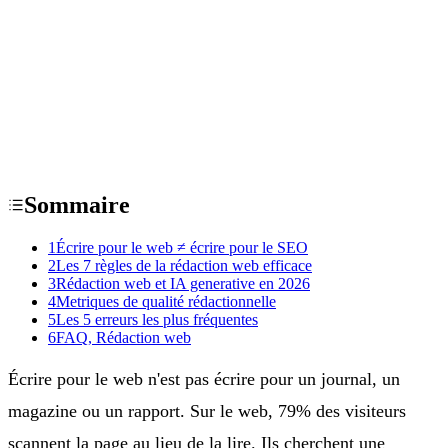
Sommaire
1
Écrire pour le web ≠ écrire pour le SEO
2
Les 7 règles de la rédaction web efficace
3
Rédaction web et IA generative en 2026
4
Metriques de qualité rédactionnelle
5
Les 5 erreurs les plus fréquentes
6
FAQ, Rédaction web
Écrire pour le web n'est pas écrire pour un journal, un
magazine ou un rapport. Sur le web, 79% des visiteurs
scannent la page au lieu de la lire. Ils cherchent une