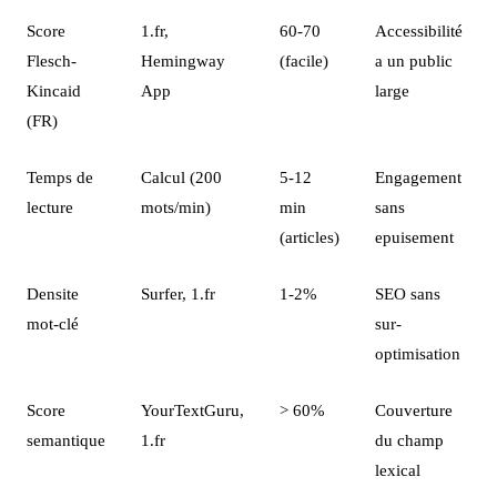
Score
1.fr,
60-70
Accessibilité
Flesch-
Hemingway
(facile)
a un public
Kincaid
App
large
(FR)
Temps de
Calcul (200
5-12
Engagement
lecture
mots/min)
min
sans
(articles)
epuisement
Densite
Surfer, 1.fr
1-2%
SEO sans
mot-clé
sur-
optimisation
Score
YourTextGuru,
> 60%
Couverture
semantique
1.fr
du champ
lexical