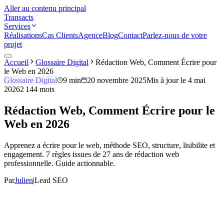
Aller au contenu principal
Transacts
Services
Réalisations
Cas Clients
Agence
Blog
Contact
Parlez-nous de votre
projet
Accueil
Glossaire Digital
Rédaction Web, Comment Écrire pour
le Web en 2026
Glossaire Digital
9 min
20 novembre 2025
Mis à jour le
4 mai
2026
2 144
mots
Rédaction Web, Comment Écrire pour le
Web en 2026
Apprenez a écrire pour le web, méthode SEO, structure, lisibilite et
engagement. 7 règles issues de 27 ans de rédaction web
professionnelle. Guide actionnable.
Par
Julien
|
Lead SEO