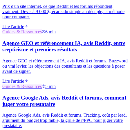
Prix d'un site internet, ce que Reddit et les forums répondent
vraiment. Devis à 9 000 $, écarts du simple au décuple, la méthode
pour comparer.
Lire l'article
Guides & Ressources
6 min
Agence GEO et référencement IA, avis Reddit, entre
scepticisme et premiers résultats
Agence GEO et référencement IA, avis Reddit et forums. Buzzword
ou vrai levier, les objections des consultants et les questions à poser
avant de signer.
Lire l'article
Guides & Ressources
5 min
Agence Google Ads, avis Reddit et forums, comment
juger votre prestataire
Agence Google Ads, avis Reddit et forums. Tracking, coût par lead,
argument du budget trop faible, la grille de r/PPC pour juger votre
prestataire.