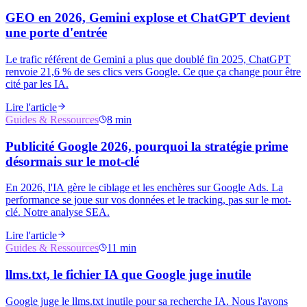
GEO en 2026, Gemini explose et ChatGPT devient
une porte d'entrée
Le trafic référent de Gemini a plus que doublé fin 2025, ChatGPT
renvoie 21,6 % de ses clics vers Google. Ce que ça change pour être
cité par les IA.
Lire l'article
Guides & Ressources
8 min
Publicité Google 2026, pourquoi la stratégie prime
désormais sur le mot-clé
En 2026, l'IA gère le ciblage et les enchères sur Google Ads. La
performance se joue sur vos données et le tracking, pas sur le mot-
clé. Notre analyse SEA.
Lire l'article
Guides & Ressources
11 min
llms.txt, le fichier IA que Google juge inutile
Google juge le llms.txt inutile pour sa recherche IA. Nous l'avons