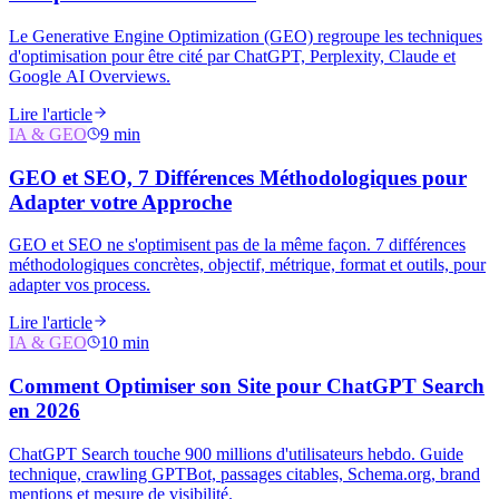
Le Generative Engine Optimization (GEO) regroupe les techniques
d'optimisation pour être cité par ChatGPT, Perplexity, Claude et
Google AI Overviews.
Lire l'article
IA & GEO
9 min
GEO et SEO, 7 Différences Méthodologiques pour
Adapter votre Approche
GEO et SEO ne s'optimisent pas de la même façon. 7 différences
méthodologiques concrètes, objectif, métrique, format et outils, pour
adapter vos process.
Lire l'article
IA & GEO
10 min
Comment Optimiser son Site pour ChatGPT Search
en 2026
ChatGPT Search touche 900 millions d'utilisateurs hebdo. Guide
technique, crawling GPTBot, passages citables, Schema.org, brand
mentions et mesure de visibilité.