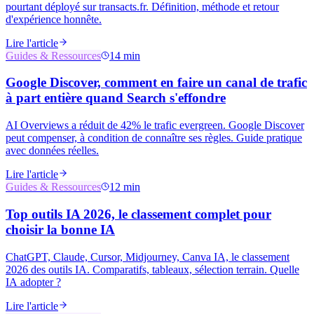
pourtant déployé sur transacts.fr. Définition, méthode et retour
d'expérience honnête.
Lire l'article
Guides & Ressources
14 min
Google Discover, comment en faire un canal de trafic
à part entière quand Search s'effondre
AI Overviews a réduit de 42% le trafic evergreen. Google Discover
peut compenser, à condition de connaître ses règles. Guide pratique
avec données réelles.
Lire l'article
Guides & Ressources
12 min
Top outils IA 2026, le classement complet pour
choisir la bonne IA
ChatGPT, Claude, Cursor, Midjourney, Canva IA, le classement
2026 des outils IA. Comparatifs, tableaux, sélection terrain. Quelle
IA adopter ?
Lire l'article