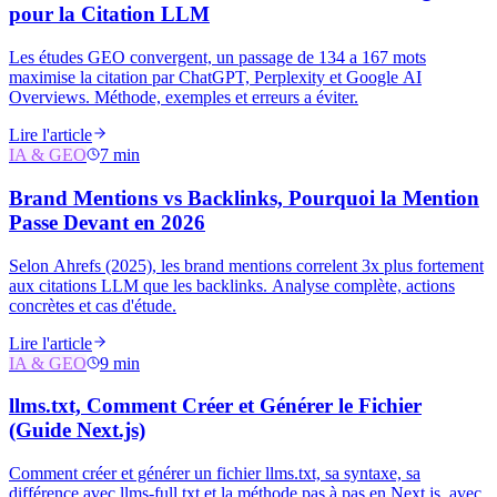
pour la Citation LLM
Les études GEO convergent, un passage de 134 a 167 mots
maximise la citation par ChatGPT, Perplexity et Google AI
Overviews. Méthode, exemples et erreurs a éviter.
Lire l'article
IA & GEO
7 min
Brand Mentions vs Backlinks, Pourquoi la Mention
Passe Devant en 2026
Selon Ahrefs (2025), les brand mentions correlent 3x plus fortement
aux citations LLM que les backlinks. Analyse complète, actions
concrètes et cas d'étude.
Lire l'article
IA & GEO
9 min
llms.txt, Comment Créer et Générer le Fichier
(Guide Next.js)
Comment créer et générer un fichier llms.txt, sa syntaxe, sa
différence avec llms-full.txt et la méthode pas à pas en Next.js, avec