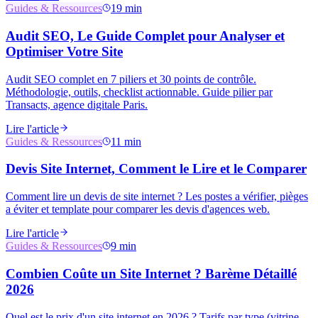
Guides & Ressources
19 min
Audit SEO, Le Guide Complet pour Analyser et
Optimiser Votre Site
Audit SEO complet en 7 piliers et 30 points de contrôle.
Méthodologie, outils, checklist actionnable. Guide pilier par
Transacts, agence digitale Paris.
Lire l'article
Guides & Ressources
11 min
Devis Site Internet, Comment le Lire et le Comparer
Comment lire un devis de site internet ? Les postes a vérifier, pièges
a éviter et template pour comparer les devis d'agences web.
Lire l'article
Guides & Ressources
9 min
Combien Coûte un Site Internet ? Barème Détaillé
2026
Quel est le prix d'un site internet en 2026 ? Tarifs par type (vitrine,