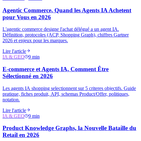
Agentic Commerce, Quand les Agents IA Achetent
pour Vous en 2026
L'agentic commerce designe l'achat délégué a un agent IA.
Définition, protocoles (ACP, Shopping Graph), chiffres Gartner
2026 et enjeux pour les marques.
Lire l'article
IA & GEO
9 min
E-commerce et Agents IA, Comment Être
Sélectionné en 2026
Les agents IA shopping selectionnent sur 5 criteres objectifs. Guide
pratique, fiches produit, API, schemas Product/Offer, politiques,
notation.
Lire l'article
IA & GEO
9 min
Product Knowledge Graphs, la Nouvelle Bataille du
Retail en 2026