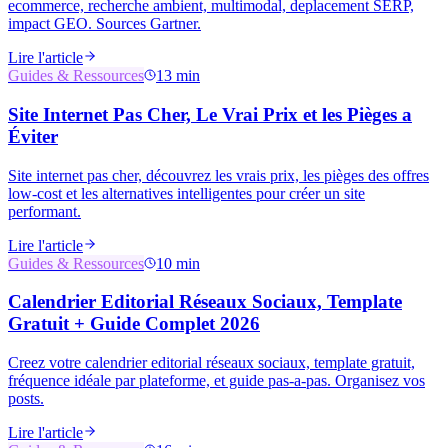
ecommerce, recherche ambient, multimodal, deplacement SERP,
impact GEO. Sources Gartner.
Lire l'article
Guides & Ressources
13 min
Site Internet Pas Cher, Le Vrai Prix et les Pièges a
Éviter
Site internet pas cher, découvrez les vrais prix, les pièges des offres
low-cost et les alternatives intelligentes pour créer un site
performant.
Lire l'article
Guides & Ressources
10 min
Calendrier Editorial Réseaux Sociaux, Template
Gratuit + Guide Complet 2026
Creez votre calendrier editorial réseaux sociaux, template gratuit,
fréquence idéale par plateforme, et guide pas-a-pas. Organisez vos
posts.
Lire l'article