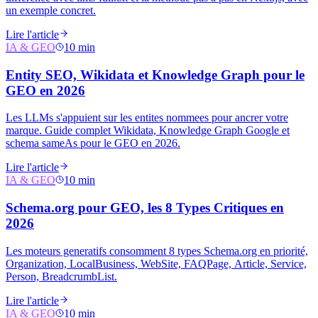
un exemple concret.
Lire l'article
IA & GEO
10 min
Entity SEO, Wikidata et Knowledge Graph pour le
GEO en 2026
Les LLMs s'appuient sur les entites nommees pour ancrer votre
marque. Guide complet Wikidata, Knowledge Graph Google et
schema sameAs pour le GEO en 2026.
Lire l'article
IA & GEO
10 min
Schema.org pour GEO, les 8 Types Critiques en
2026
Les moteurs generatifs consomment 8 types Schema.org en priorité,
Organization, LocalBusiness, WebSite, FAQPage, Article, Service,
Person, BreadcrumbList.
Lire l'article
IA & GEO
10 min