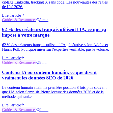
ciblage LinkedIn, tracking X sans code. Les nouveautés des régies
de l'été 2026.
Lire l'article
Guides & Ressources
8 min
62 % des créateurs français utilisent l'IA, ce que ça
impose à votre marque
62 % des créateurs français utilisent l'IA générative selon Adobe et
Harris Poll. Pourquoi miser sur l'expertise vérifiable, pas le volume.
Lire l'article
Guides & Ressources
9 min
Contenu IA ou contenu humain, ce que disent
vraiment les données SEO de 2026
Le contenu humain atteint la première position 8 fois plus souvent
que l'IA selon Semrush. Notre lecture des données 2026 et de la
méthode qui ranke.
Lire l'article
Guides & Ressources
9 min