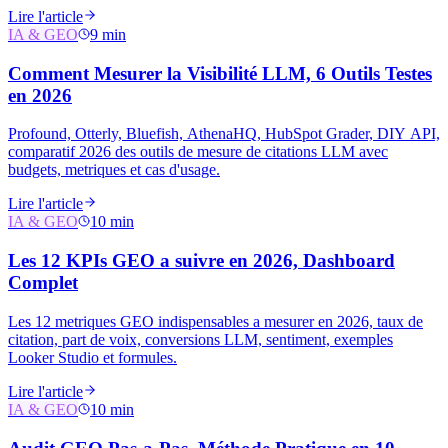
Lire l'article
IA & GEO
9 min
Comment Mesurer la Visibilité LLM, 6 Outils Testes
en 2026
Profound, Otterly, Bluefish, AthenaHQ, HubSpot Grader, DIY API,
comparatif 2026 des outils de mesure de citations LLM avec
budgets, metriques et cas d'usage.
Lire l'article
IA & GEO
10 min
Les 12 KPIs GEO a suivre en 2026, Dashboard
Complet
Les 12 metriques GEO indispensables a mesurer en 2026, taux de
citation, part de voix, conversions LLM, sentiment, exemples
Looker Studio et formules.
Lire l'article
IA & GEO
10 min