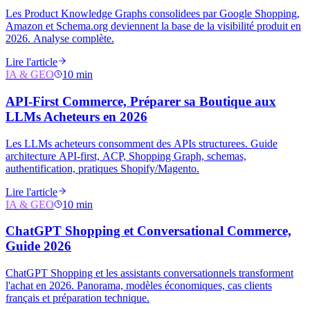
Les Product Knowledge Graphs consolidees par Google Shopping,
Amazon et Schema.org deviennent la base de la visibilité produit en
2026. Analyse complète.
Lire l'article
IA & GEO
10 min
API-First Commerce, Préparer sa Boutique aux
LLMs Acheteurs en 2026
Les LLMs acheteurs consomment des APIs structurees. Guide
architecture API-first, ACP, Shopping Graph, schemas,
authentification, pratiques Shopify/Magento.
Lire l'article
IA & GEO
10 min
ChatGPT Shopping et Conversational Commerce,
Guide 2026
ChatGPT Shopping et les assistants conversationnels transforment
l'achat en 2026. Panorama, modèles économiques, cas clients
français et préparation technique.