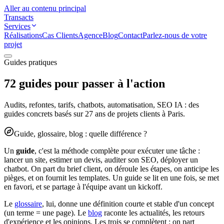
Aller au contenu principal
Transacts
Services
Réalisations
Cas Clients
Agence
Blog
Contact
Parlez-nous de votre
projet
Guides pratiques
72
guides pour
passer à l'action
Audits, refontes, tarifs, chatbots, automatisation, SEO IA : des
guides concrets basés sur 27 ans de projets clients à Paris.
Guide, glossaire, blog : quelle différence ?
Un
guide
, c'est la méthode complète pour exécuter une tâche :
lancer un site, estimer un devis, auditer son SEO, déployer un
chatbot. On part du brief client, on déroule les étapes, on anticipe les
pièges, et on fournit les templates. Un guide se lit en une fois, se met
en favori, et se partage à l'équipe avant un kickoff.
Le
glossaire
, lui, donne une définition courte et stable d'un concept
(un terme = une page). Le
blog
raconte les actualités, les retours
d'expérience et les opinions. Les trois se complètent : on part