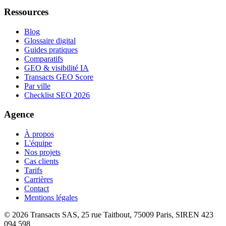
Ressources
Blog
Glossaire digital
Guides pratiques
Comparatifs
GEO & visibilité IA
Transacts GEO Score
Par ville
Checklist SEO 2026
Agence
À propos
L'équipe
Nos projets
Cas clients
Tarifs
Carrières
Contact
Mentions légales
©
2026
Transacts SAS, 25 rue Taitbout, 75009 Paris, SIREN 423
094 598