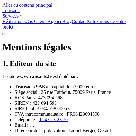
Aller au contenu principal
Transacts
Services
Réalisations
Cas Clients
Agence
Blog
Contact
Parlez-nous de votre
projet
Mentions légales
1. Éditeur du site
Le site
www.transacts.fr
est édité par :
Transacts SAS
au capital de 37 000 euros
Siège social : 25 rue Taitbout, 75009 Paris, France
RCS Paris : 423 094 598
SIREN : 423 094 598
SIRET : 423 094 598 00053
TVA intracommunautaire : FR06423094598
Téléphone :
01 43 13 23 70
Email :
…
Directeur de la publication : Lionel Berger, Gérant