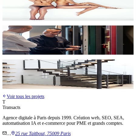
Beautyline
Institut de beauté
Site vitrine
SEO
Alcof Sécurité
Sécurité & protection
Site vitrine
SEO
Escaliers Décors
Escalier d'architecte
Voir tous les projets
T
Transacts
Agence digitale à Paris depuis 1999. Création web, SEO, SEA,
automatisation IA et e-commerce pour PME et grands comptes.
…
25 rue Taitbout, 75009 Paris