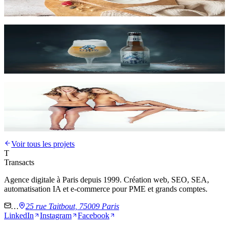
Alimentation saine
Site vitrine
La Bête
Bière de caractère
Site vitrine
SEO
Beautyline
Institut de beauté
Voir tous les projets
T
Transacts
Agence digitale à Paris depuis 1999. Création web, SEO, SEA,
automatisation IA et e-commerce pour PME et grands comptes.
…
25 rue Taitbout, 75009 Paris
LinkedIn
Instagram
Facebook