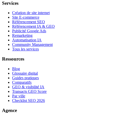
Services
Création de site internet
Site E-commerce
Référencement SEO
Référencement IA & GEO
Publicité Google Ads
Remarketing
Automatisation IA
Community Management
Tous les services
Ressources
Blog
Glossaire digital
Guides pratiques
Comparatifs
GEO & visibilité IA
Transacts GEO Score
Par ville
Checklist SEO 2026
Agence