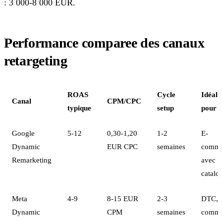
: 3 000-8 000 EUR.
Performance comparee des canaux
retargeting
ROAS
Cycle
Idéal
Canal
CPM/CPC
typique
setup
pour
Google
5-12
0,30-1,20
1-2
E-
Dynamic
EUR CPC
semaines
comme
Remarketing
avec
catalo
Meta
4-9
8-15 EUR
2-3
DTC, 
Dynamic
CPM
semaines
comme