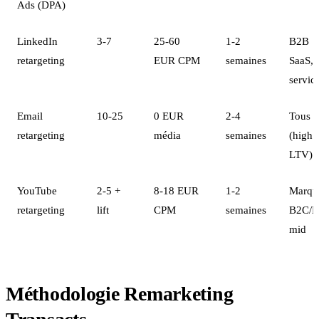
Ads (DPA)
LinkedIn
3-7
25-60
1-2
B2B
retargeting
EUR CPM
semaines
SaaS,
servic
Email
10-25
0 EUR
2-4
Tous
retargeting
média
semaines
(high
LTV)
YouTube
2-5 +
8-18 EUR
1-2
Marqu
retargeting
lift
CPM
semaines
B2C/
mid
Méthodologie Remarketing