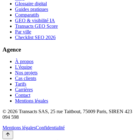
Glossaire digital
Guides pratiques
Comparatifs
GEO & visibilité IA
Transacts GEO Score
Par ville
Checklist SEO 2026
Agence
À propos
L'équipe
Nos projets
Cas clients
Tarifs
Carrières
Contact
Mentions légales
©
2026
Transacts SAS, 25 rue Taitbout, 75009 Paris, SIREN 423
094 598
Mentions légales
Confidentialité