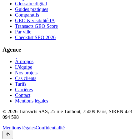
Glossaire digital
Guides pratiques
Comparatifs
GEO & visibilité IA
Transacts GEO Score
Par ville
Checklist SEO 2026
Agence
À propos
L'équipe
Nos projets
Cas clients
Tarifs
Carrières
Contact
Mentions légales
©
2026
Transacts SAS, 25 rue Taitbout, 75009 Paris, SIREN 423
094 598
Mentions légales
Confidentialité