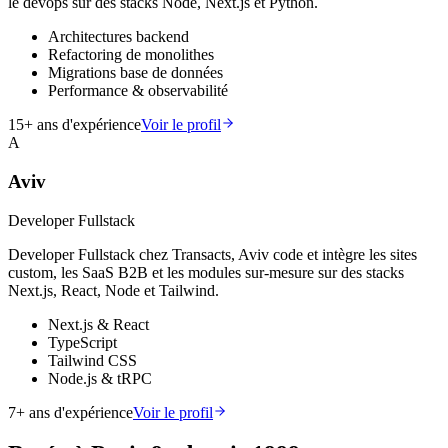
le devops sur des stacks Node, Next.js et Python.
Architectures backend
Refactoring de monolithes
Migrations base de données
Performance & observabilité
15
+ ans d'expérience
Voir le profil
A
Aviv
Developer Fullstack
Developer Fullstack chez Transacts, Aviv code et intègre les sites
custom, les SaaS B2B et les modules sur-mesure sur des stacks
Next.js, React, Node et Tailwind.
Next.js & React
TypeScript
Tailwind CSS
Node.js & tRPC
7
+ ans d'expérience
Voir le profil