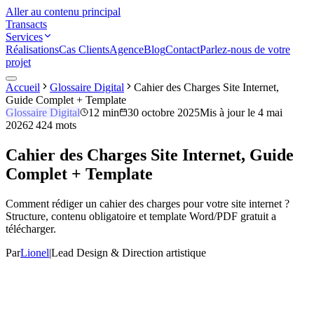
Aller au contenu principal
Transacts
Services
Réalisations
Cas Clients
Agence
Blog
Contact
Parlez-nous de votre
projet
Accueil
Glossaire Digital
Cahier des Charges Site Internet,
Guide Complet + Template
Glossaire Digital
12 min
30 octobre 2025
Mis à jour le
4 mai
2026
2 424
mots
Cahier des Charges Site Internet, Guide
Complet + Template
Comment rédiger un cahier des charges pour votre site internet ?
Structure, contenu obligatoire et template Word/PDF gratuit a
télécharger.
Par
Lionel
|
Lead Design & Direction artistique