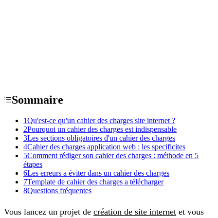
Sommaire
1
Qu'est-ce qu'un cahier des charges site internet ?
2
Pourquoi un cahier des charges est indispensable
3
Les sections obligatoires d'un cahier des charges
4
Cahier des charges application web : les specificites
5
Comment rédiger son cahier des charges : méthode en 5
étapes
6
Les erreurs a éviter dans un cahier des charges
7
Template de cahier des charges a télécharger
8
Questions fréquentes
Vous lancez un projet de
création de site internet
et vous