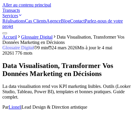
Aller au contenu principal
Transacts
Services
Réalisations
Cas Clients
Agence
Blog
Contact
Parlez-nous de votre
projet
Accueil
Glossaire Digital
Data Visualisation, Transformer Vos
Données Marketing en Décisions
Glossaire Digital
9 min
24 mars 2026
Mis à jour le
4 mai
2026
1 776
mots
Data Visualisation, Transformer Vos
Données Marketing en Décisions
La data visualisation rend vos KPI marketing lisibles. Outils (Looker
Studio, Tableau, Power BI), templates et bonnes pratiques. Guide
complet.
Par
Lionel
|
Lead Design & Direction artistique