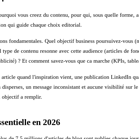
 pourquoi vous creez du contenu, pour qui, sous quelle forme
ision qui guide chaque choix editorial.
ns fondamentales. Quel objectif business poursuivez-vous (noto
l type de contenu resonne avec cette audience (articles de fo
blicité) ? Et comment savez-vous que ca marche (KPIs, tablea
un article quand l'inspiration vient, une publication LinkedIn
rts disperses, un message inconsistant et aucune visibilité sur 
 objectif a remplir.
ssentielle en 2026
s de 7,5 millions d'articles de blog sont publies chaque jour