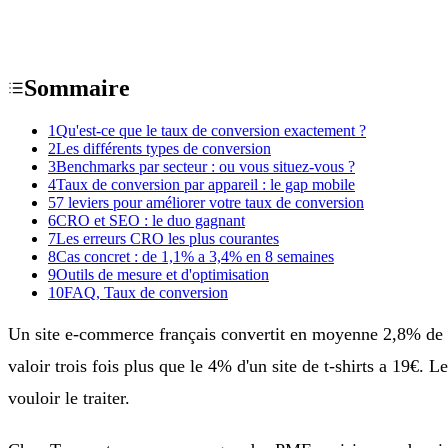
Sommaire
1
Qu'est-ce que le taux de conversion exactement ?
2
Les différents types de conversion
3
Benchmarks par secteur : ou vous situez-vous ?
4
Taux de conversion par appareil : le gap mobile
5
7 leviers pour améliorer votre taux de conversion
6
CRO et SEO : le duo gagnant
7
Les erreurs CRO les plus courantes
8
Cas concret : de 1,1% a 3,4% en 8 semaines
9
Outils de mesure et d'optimisation
10
FAQ, Taux de conversion
Un site e-commerce français convertit en moyenne 2,8% de se
valoir trois fois plus que le 4% d'un site de t-shirts a 19€. 
vouloir le traiter.