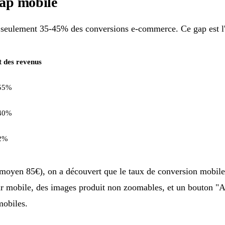
gap mobile
seulement 35-45% des conversions e-commerce. Ce gap est l'o
t des revenus
55%
40%
2%
oyen 85€), on a découvert que le taux de conversion mobile é
r mobile, des images produit non zoomables, et un bouton "Ajo
mobiles.