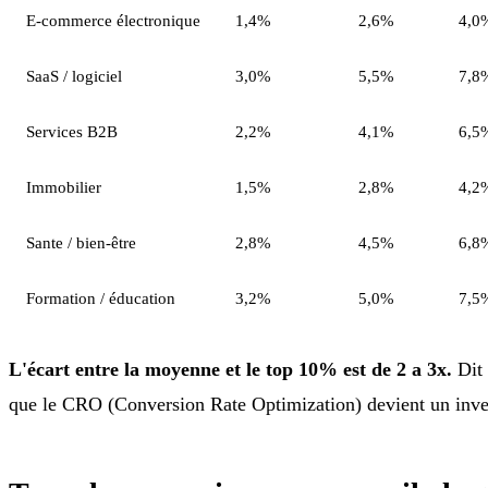
E-commerce électronique
1,4%
2,6%
4,0
SaaS / logiciel
3,0%
5,5%
7,8
Services B2B
2,2%
4,1%
6,5
Immobilier
1,5%
2,8%
4,2
Sante / bien-être
2,8%
4,5%
6,8
Formation / éducation
3,2%
5,0%
7,5
L'écart entre la moyenne et le top 10% est de 2 a 3x.
Dit 
que le CRO (Conversion Rate Optimization) devient un inves