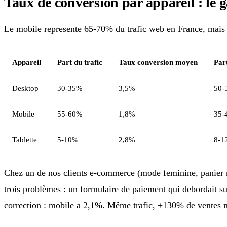
Taux de conversion par appareil : le 
Le mobile represente 65-70% du trafic web en France, mais 
Appareil
Part du trafic
Taux conversion moyen
Par
Desktop
30-35%
3,5%
50-
Mobile
55-60%
1,8%
35-
Tablette
5-10%
2,8%
8-1
Chez un de nos clients e-commerce (mode feminine, panier m
trois problèmes : un formulaire de paiement qui debordait su
correction : mobile a 2,1%. Même trafic, +130% de ventes 