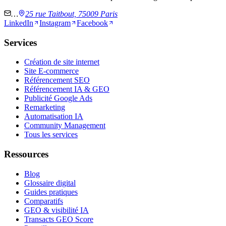
…
25 rue Taitbout, 75009 Paris
LinkedIn
Instagram
Facebook
Services
Création de site internet
Site E-commerce
Référencement SEO
Référencement IA & GEO
Publicité Google Ads
Remarketing
Automatisation IA
Community Management
Tous les services
Ressources
Blog
Glossaire digital
Guides pratiques
Comparatifs
GEO & visibilité IA
Transacts GEO Score