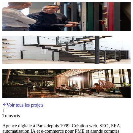
Site vitrine
SEO
Alcof Sécurité
Sécurité & protection
Site vitrine
SEO
Escaliers Décors
Escalier d'architecte
Site vitrine
SEO
Zuma
Content & inbound marketing
Voir tous les projets
T
Transacts
Agence digitale à Paris depuis 1999. Création web, SEO, SEA,
automatisation IA et e-commerce pour PME et grands comptes.