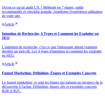
Qu'est-ce qu'un audit UX ? Méthode en 7 étapes, outils
recommandés et checklist gratuite. Ameliorez l'expérience utilisateur
de votre site.
Article
Intention de Recherche, 4 Types et Comment les Exploiter en
SEO
L'intention de recherche, c'est ce que l'internaute attend vraiment
derrière un mot-clé. Les 4 types d'intention et comment les exploiter
en SEO.
Article
Funnel Marketing, Définition, Étapes et Exemples Concrets
Le funnel marketing, ce sont les étapes qui mènent un prospect de la
découverte à l'achat. Définition, étapes clés et exemples concrets
B2B et B2C.