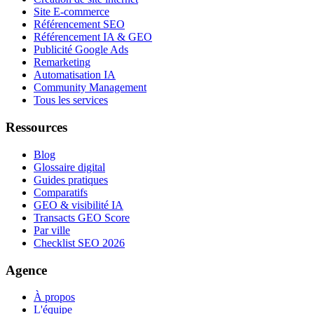
Site E-commerce
Référencement SEO
Référencement IA & GEO
Publicité Google Ads
Remarketing
Automatisation IA
Community Management
Tous les services
Ressources
Blog
Glossaire digital
Guides pratiques
Comparatifs
GEO & visibilité IA
Transacts GEO Score
Par ville
Checklist SEO 2026
Agence
À propos
L'équipe