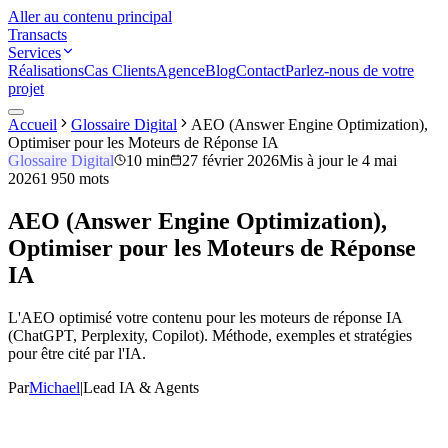
Aller au contenu principal
Transacts
Services
Réalisations
Cas Clients
Agence
Blog
Contact
Parlez-nous de votre
projet
Accueil
Glossaire Digital
AEO (Answer Engine Optimization),
Optimiser pour les Moteurs de Réponse IA
Glossaire Digital
10 min
27 février 2026
Mis à jour le
4 mai
2026
1 950
mots
AEO (Answer Engine Optimization),
Optimiser pour les Moteurs de Réponse
IA
L'AEO optimisé votre contenu pour les moteurs de réponse IA
(ChatGPT, Perplexity, Copilot). Méthode, exemples et stratégies
pour être cité par l'IA.
Par
Michael
|
Lead IA & Agents