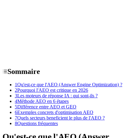
Sommaire
1
Qu'est-ce que l'AEO (Answer Engine Optimization) ?
2
Pourquoi l'AEO est critique en 2026
3
Les moteurs de réponse IA : qui sont-ils ?
4
Méthode AEO en 6 étapes
5
Différence entre AEO et GEO
6
Exemples concrets d'optimisation AEO
7
Quels secteurs beneficient le plus de l'AEO ?
8
Questions fréquentes
Qu'est-ce que l'AEO (Answer