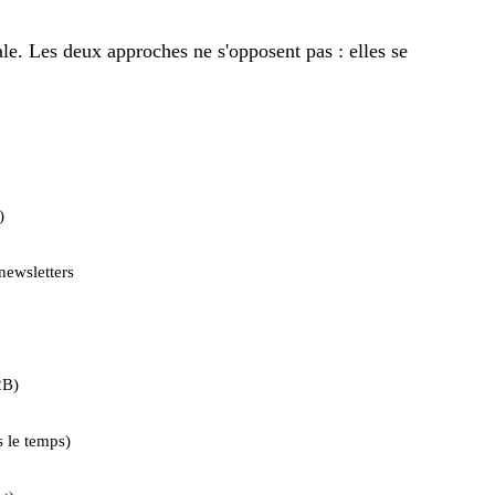
ale. Les deux approches ne s'opposent pas : elles se
)
newsletters
2B)
s le temps)