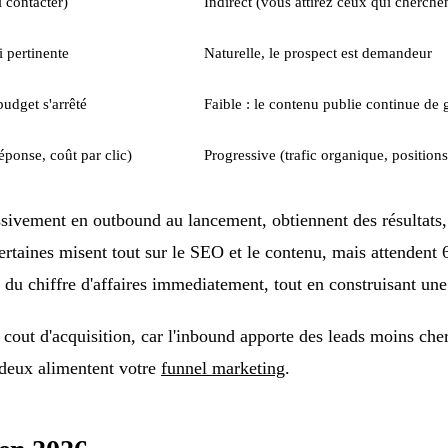
 contacter)
Indirect (vous attirez ceux qui cherche
i pertinente
Naturelle, le prospect est demandeur
 budget s'arrêté
Faible : le contenu publie continue de 
éponse, coût par clic)
Progressive (trafic organique, position
sivement en outbound au lancement, obtiennent des résultats, p
certaines misent tout sur le SEO et le contenu, mais attendent
er du chiffre d'affaires immediatement, tout en construisant u
out d'acquisition, car l'inbound apporte des leads moins cher
 deux alimentent votre
funnel marketing
.