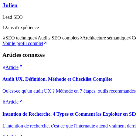
Julien
Lead SEO
12
ans d'expérience
SEO technique
Audits SEO complets
Architecture sémantique
Co
Voir le profil complet
Articles connexes
Article
Audit UX, Définition, Méthode et Checklist Complète
Qu'est-ce qu'un audit UX ? Méthode en 7 étapes, outils recommandés et 
Article
Intention de Recherche, 4 Types et Comment les Exploiter en S
L'intention de recherche, c'est ce que l'internaute attend vraiment der