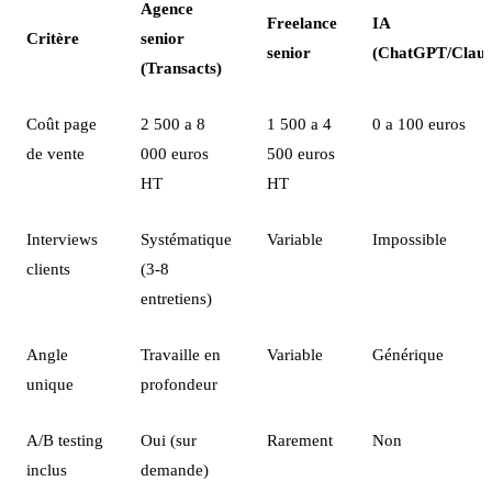
Agence
Freelance
IA
Critère
senior
senior
(ChatGPT/Claud
(Transacts)
Coût page
2 500 a 8
1 500 a 4
0 a 100 euros
de vente
000 euros
500 euros
HT
HT
Interviews
Systématique
Variable
Impossible
clients
(3-8
entretiens)
Angle
Travaille en
Variable
Générique
unique
profondeur
A/B testing
Oui (sur
Rarement
Non
inclus
demande)