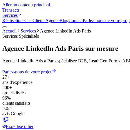
Aller au contenu principal
Transacts
Services
Réalisations
Cas Clients
Agence
Blog
Contact
Parlez-nous de votre proje
Accueil
Services
Agence LinkedIn Ads Paris
Services Spécialisés
Agence LinkedIn Ads Paris
sur mesure
Agence LinkedIn Ads a Paris spécialisée B2B, Lead Gen Forms, ABM, 
Parlez-nous de votre projet
27+
ans d'expérience
500+
projets livrés
96%
clients satisfaits
5.0/5
avis Google
Expertise pilier