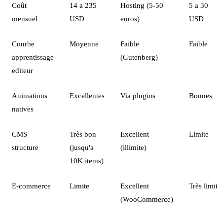
Coût
14 a 235
Hosting (5-50
5 a 30
mensuel
USD
euros)
USD
Courbe
Moyenne
Faible
Faible
apprentissage
(Gutenberg)
editeur
Animations
Excellentes
Via plugins
Bonnes
natives
CMS
Très bon
Excellent
Limite
structure
(jusqu'a
(illimite)
10K items)
E-commerce
Limite
Excellent
Très limite
(WooCommerce)