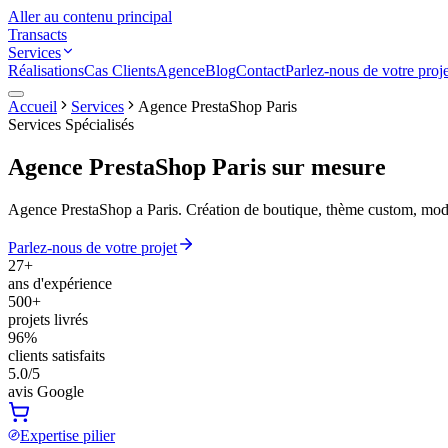
Aller au contenu principal
Transacts
Services
Réalisations
Cas Clients
Agence
Blog
Contact
Parlez-nous de votre proje
Accueil
Services
Agence PrestaShop Paris
Services Spécialisés
Agence PrestaShop Paris
sur mesure
Agence PrestaShop a Paris. Création de boutique, thème custom, modul
Parlez-nous de votre projet
27+
ans d'expérience
500+
projets livrés
96%
clients satisfaits
5.0/5
avis Google
Expertise pilier