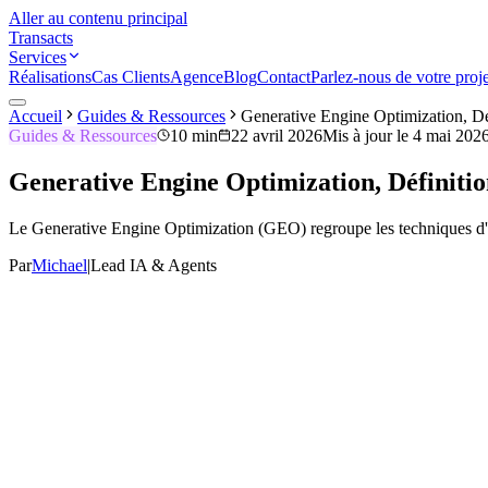
Aller au contenu principal
Transacts
Services
Réalisations
Cas Clients
Agence
Blog
Contact
Parlez-nous de votre proje
Accueil
Guides & Ressources
Generative Engine Optimization, D
Guides & Ressources
10 min
22 avril 2026
Mis à jour le
4 mai 202
Generative Engine Optimization, Définit
Le Generative Engine Optimization (GEO) regroupe les techniques d'o
Par
Michael
|
Lead IA & Agents