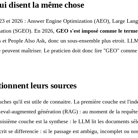
i disent la même chose
2023 et 2026 : Answer Engine Optimization (AEO), Large La
zation (SGEO). En 2026,
GEO s'est imposé comme le terme 
ts et People Also Ask, donc un sous-ensemble plus etroit. LLM
vent maîtriser. Le praticien doit donc lire "GEO" comme l'ét
ionnent leurs sources
ouches qu'il est utile de connaitre. La première couche est l'i
rieval-augmented génération (RAG) : au moment de la requête,
roisième couche est la synthese : le LLM lit les documents sé
rit se differencie : si le passage est ambigu, incomplet ou non