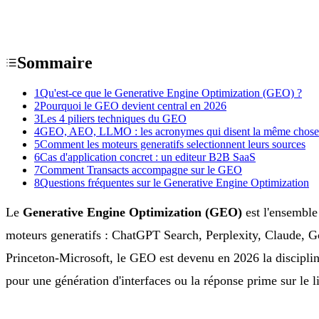
Sommaire
1
Qu'est-ce que le Generative Engine Optimization (GEO) ?
2
Pourquoi le GEO devient central en 2026
3
Les 4 piliers techniques du GEO
4
GEO, AEO, LLMO : les acronymes qui disent la même chose
5
Comment les moteurs generatifs selectionnent leurs sources
6
Cas d'application concret : un editeur B2B SaaS
7
Comment Transacts accompagne sur le GEO
8
Questions fréquentes sur le Generative Engine Optimization
Le
Generative Engine Optimization (GEO)
est l'ensemble 
moteurs generatifs : ChatGPT Search, Perplexity, Claude, Go
Princeton-Microsoft, le GEO est devenu en 2026 la discipline
pour une génération d'interfaces ou la réponse prime sur le l