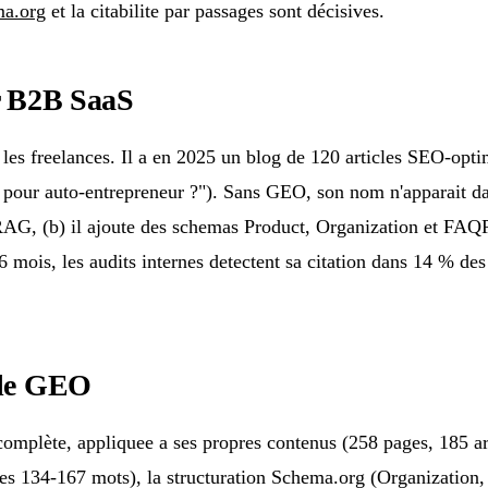
ma.org
et la citabilite par passages sont décisives.
ur B2B SaaS
nt les freelances. Il a en 2025 un blog de 120 articles SEO-op
n pour auto-entrepreneur ?"). Sans GEO, son nom n'apparait d
en RAG, (b) il ajoute des schemas Product, Organization et FAQ
6 mois, les audits internes detectent sa citation dans 14 % des 
 le GEO
lète, appliquee a ses propres contenus (258 pages, 185 artic
sages 134-167 mots), la structuration Schema.org (Organization