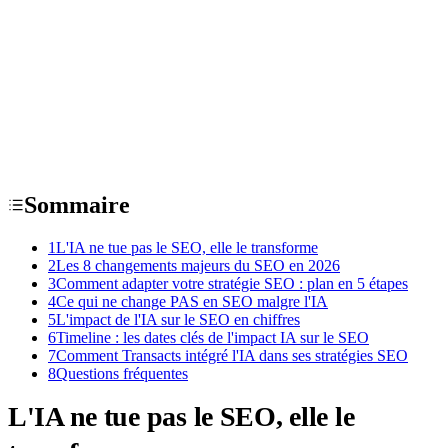
Sommaire
1
L'IA ne tue pas le SEO, elle le transforme
2
Les 8 changements majeurs du SEO en 2026
3
Comment adapter votre stratégie SEO : plan en 5 étapes
4
Ce qui ne change PAS en SEO malgre l'IA
5
L'impact de l'IA sur le SEO en chiffres
6
Timeline : les dates clés de l'impact IA sur le SEO
7
Comment Transacts intégré l'IA dans ses stratégies SEO
8
Questions fréquentes
L'IA ne tue pas le SEO, elle le