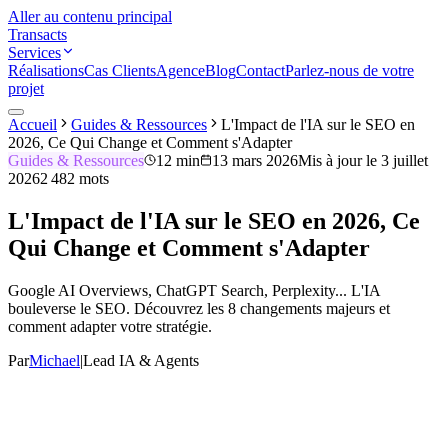
Aller au contenu principal
Transacts
Services
Réalisations
Cas Clients
Agence
Blog
Contact
Parlez-nous de votre
projet
Accueil
Guides & Ressources
L'Impact de l'IA sur le SEO en
2026, Ce Qui Change et Comment s'Adapter
Guides & Ressources
12 min
13 mars 2026
Mis à jour le
3 juillet
2026
2 482
mots
L'Impact de l'IA sur le SEO en 2026, Ce
Qui Change et Comment s'Adapter
Google AI Overviews, ChatGPT Search, Perplexity... L'IA
bouleverse le SEO. Découvrez les 8 changements majeurs et
comment adapter votre stratégie.
Par
Michael
|
Lead IA & Agents