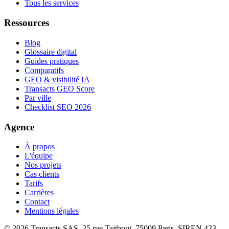
Tous les services
Ressources
Blog
Glossaire digital
Guides pratiques
Comparatifs
GEO & visibilité IA
Transacts GEO Score
Par ville
Checklist SEO 2026
Agence
À propos
L'équipe
Nos projets
Cas clients
Tarifs
Carrières
Contact
Mentions légales
©
2026
Transacts SAS, 25 rue Taitbout, 75009 Paris, SIREN 423