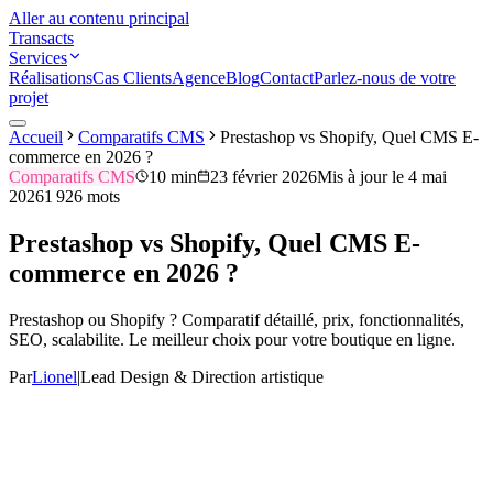
Aller au contenu principal
Transacts
Services
Réalisations
Cas Clients
Agence
Blog
Contact
Parlez-nous de votre
projet
Accueil
Comparatifs CMS
Prestashop vs Shopify, Quel CMS E-
commerce en 2026 ?
Comparatifs CMS
10 min
23 février 2026
Mis à jour le
4 mai
2026
1 926
mots
Prestashop vs Shopify, Quel CMS E-
commerce en 2026 ?
Prestashop ou Shopify ? Comparatif détaillé, prix, fonctionnalités,
SEO, scalabilite. Le meilleur choix pour votre boutique en ligne.
Par
Lionel
|
Lead Design & Direction artistique