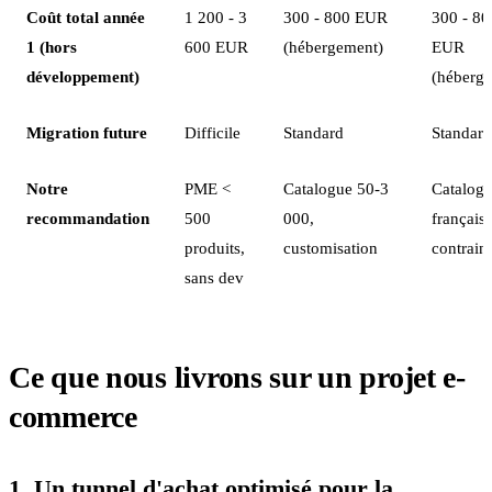
Coût total année
1 200 - 3
300 - 800 EUR
300 - 80
1 (hors
600 EUR
(hébergement)
EUR
développement)
(héberg
Migration future
Difficile
Standard
Standard
Notre
PME <
Catalogue 50-3
Catalog
recommandation
500
000,
français
produits,
customisation
contrain
sans dev
Ce que nous livrons sur un projet e-
commerce
1. Un tunnel d'achat optimisé pour la