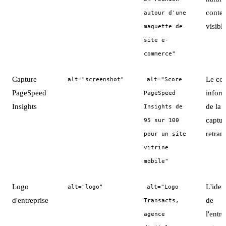
contex
autour d'une
visible
maquette de
site e-
commerce"
Capture
Le co
alt="screenshot"
alt="Score
PageSpeed
inform
PageSpeed
Insights
de la
Insights de
captur
95 sur 100
retrans
pour un site
vitrine
mobile"
Logo
L'iden
alt="logo"
alt="Logo
d'entreprise
de
Transacts,
l'entre
agence