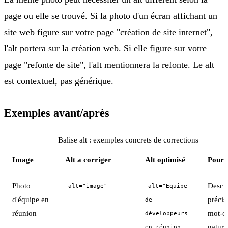
page ou elle se trouvé. Si la photo d'un écran affichant un
site web figure sur votre page "création de site internet",
l'alt portera sur la création web. Si elle figure sur votre
page "refonte de site", l'alt mentionnera la refonte. Le alt
est contextuel, pas générique.
Exemples avant/après
Balise alt : exemples concrets de corrections
Image
Alt a corriger
Alt optimisé
Pourq
Photo
Descri
alt="image"
alt="Équipe
d'équipe en
précis
de
réunion
mot-c
développeurs
nature
en réunion