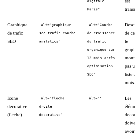
est
digitale
transm
Paris"
Graphique
Descri
alt="graphique
alt="Courbe
de trafic
de ce 
seo trafic courbe
de croissance
SEO
le
analytics"
du trafic
graph
organique sur
montr
12 mois après
pas u
optimisation
liste d
SEO"
mots-c
Icone
Les
alt="fleche
alt=""
decorative
éléme
droite
(fleche)
decora
decorative"
doive
avoir 