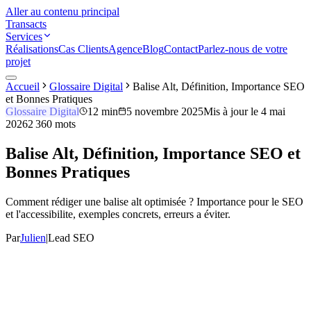
Aller au contenu principal
Transacts
Services
Réalisations
Cas Clients
Agence
Blog
Contact
Parlez-nous de votre
projet
Accueil
Glossaire Digital
Balise Alt, Définition, Importance SEO
et Bonnes Pratiques
Glossaire Digital
12 min
5 novembre 2025
Mis à jour le
4 mai
2026
2 360
mots
Balise Alt, Définition, Importance SEO et
Bonnes Pratiques
Comment rédiger une balise alt optimisée ? Importance pour le SEO
et l'accessibilite, exemples concrets, erreurs a éviter.
Par
Julien
|
Lead SEO