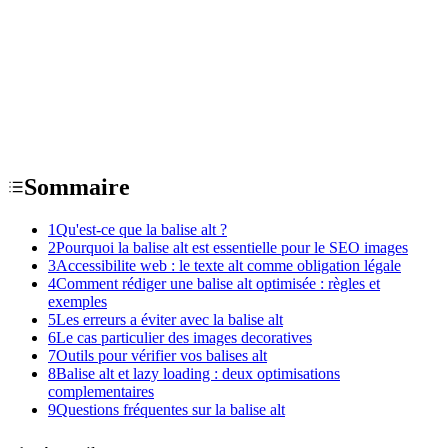
Sommaire
1
Qu'est-ce que la balise alt ?
2
Pourquoi la balise alt est essentielle pour le SEO images
3
Accessibilite web : le texte alt comme obligation légale
4
Comment rédiger une balise alt optimisée : règles et
exemples
5
Les erreurs a éviter avec la balise alt
6
Le cas particulier des images decoratives
7
Outils pour vérifier vos balises alt
8
Balise alt et lazy loading : deux optimisations
complementaires
9
Questions fréquentes sur la balise alt