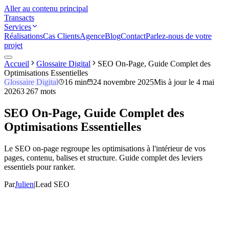
Aller au contenu principal
Transacts
Services
Réalisations
Cas Clients
Agence
Blog
Contact
Parlez-nous de votre
projet
Accueil
Glossaire Digital
SEO On-Page, Guide Complet des
Optimisations Essentielles
Glossaire Digital
16 min
24 novembre 2025
Mis à jour le
4 mai
2026
3 267
mots
SEO On-Page, Guide Complet des
Optimisations Essentielles
Le SEO on-page regroupe les optimisations à l'intérieur de vos
pages, contenu, balises et structure. Guide complet des leviers
essentiels pour ranker.
Par
Julien
|
Lead SEO