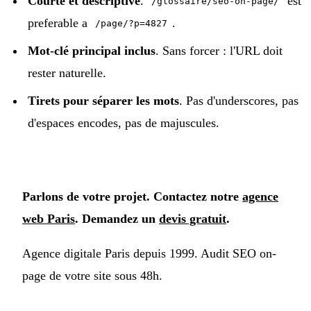
Courte et descriptive
.
est
/glossaire/seo-on-page/
preferable a
.
/page/?p=4827
Mot-clé principal inclus
. Sans forcer : l'URL doit
rester naturelle.
Tirets pour séparer les mots
. Pas d'underscores, pas
d'espaces encodes, pas de majuscules.
Parlons de votre projet. Contactez notre
agence
web Paris
. Demandez un
devis gratuit
.
Agence digitale Paris depuis 1999. Audit SEO on-
page de votre site sous 48h.