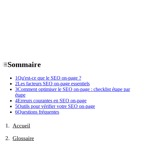
Sommaire
1
Qu'est-ce que le SEO on-page ?
2
Les facteurs SEO on-page essentiels
3
Comment optimiser le SEO on-page : checklist étape par
étape
4
Erreurs courantes en SEO on-page
5
Outils pour vérifier votre SEO on-page
6
Questions fréquentes
Accueil
Glossaire