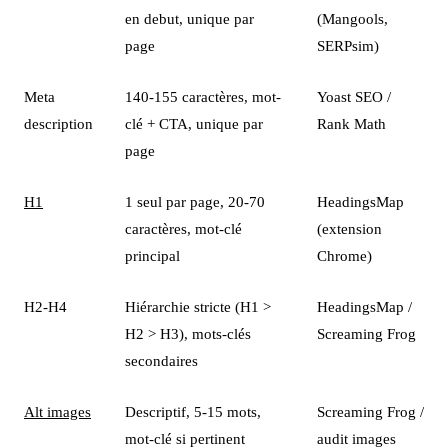
en debut, unique par
(Mangools,
page
SERPsim)
Meta
140-155 caractères, mot-
Yoast SEO /
description
clé + CTA, unique par
Rank Math
page
H1
1 seul par page, 20-70
HeadingsMap
caractères, mot-clé
(extension
principal
Chrome)
H2-H4
Hiérarchie stricte (H1 >
HeadingsMap /
H2 > H3), mots-clés
Screaming Frog
secondaires
Alt images
Descriptif, 5-15 mots,
Screaming Frog /
mot-clé si pertinent
audit images