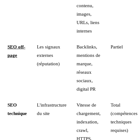
contenu,
images,
URLs, liens
internes
SEO off-
Les signaux
Backlinks,
Partiel
page
externes
mentions de
(réputation)
marque,
réseaux
sociaux,
digital PR
SEO
L'infrastructure
Vitesse de
Total
technique
du site
chargement,
(compétences
indexation,
techniques
crawl,
requises)
HTTPS,