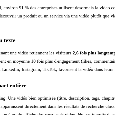
l, environ 91 % des entreprises utilisent desormais la video
uvrir un produit ou un service via une vidéo plutôt que via u
u texte
nant une vidéo retiennent les visiteurs
2,6 fois plus longtem
rent en moyenne 10 fois plus d'engagement (likes, commentaire
, LinkedIn, Instagram, TikTok, favorisent la vidéo dans leurs 
art entière
ing. Une vidéo bien optimisée (titre, description, tags, chapit
paraissent directement dans les résultats de recherche classi
es ou Google affiche des carrousels video. Ne pas investir dans